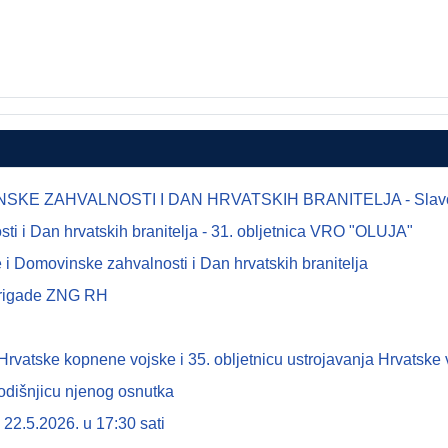
E ZAHVALNOSTI I DAN HRVATSKIH BRANITELJA - Slavonsk
 i Dan hrvatskih branitelja - 31. obljetnica VRO "OLUJA"
i Domovinske zahvalnosti i Dan hrvatskih branitelja
 brigade ZNG RH
tske kopnene vojske i 35. obljetnicu ustrojavanja Hrvatske 
odišnjicu njenog osnutka
22.5.2026. u 17:30 sati