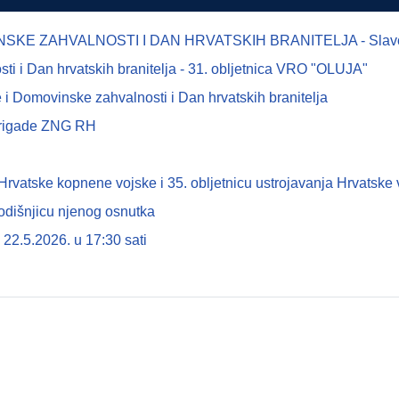
E ZAHVALNOSTI I DAN HRVATSKIH BRANITELJA - Slavonsk
 i Dan hrvatskih branitelja - 31. obljetnica VRO "OLUJA"
i Domovinske zahvalnosti i Dan hrvatskih branitelja
 brigade ZNG RH
tske kopnene vojske i 35. obljetnicu ustrojavanja Hrvatske 
odišnjicu njenog osnutka
22.5.2026. u 17:30 sati