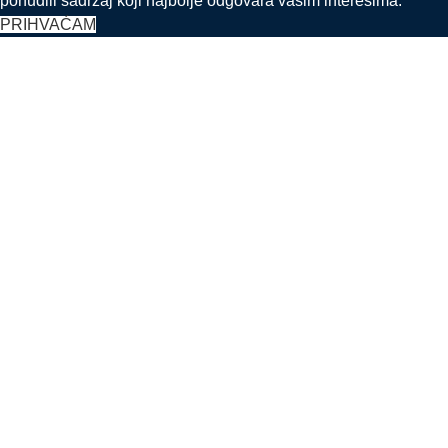
ponudili sadržaj koji najbolje odgovara vašim interesima.
PRIHVAĆAM