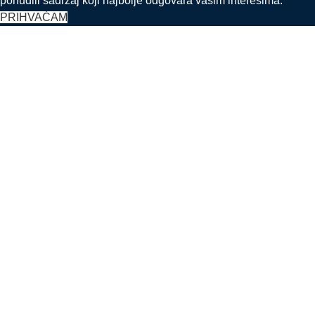
ponudili sadržaj koji najbolje odgovara vašim interesima.
PRIHVAĆAM