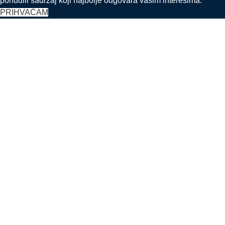
ponudili sadržaj koji najbolje odgovara vašim interesima.
PRIHVAĆAM