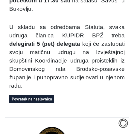
početkom u 17:30 sati
na salašu "Savus" u
Bukovlju.
U skladu sa odredbama Statuta, svaka
udruga članica KUPIDR BPŽ treba
delegirati 5 (pet) delegata
koji će zastupati
svoju matičnu udrugu na Izvještajnoj
skupštini Koordinacije udruga proisteklih iz
Domovinskog rata Brodsko-posavske
županije i punopravno sudjelovati u njenom
radu.