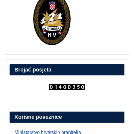
Brojač posjeta
Korisne poveznice
Ministarstvo hrvatskih branitelja