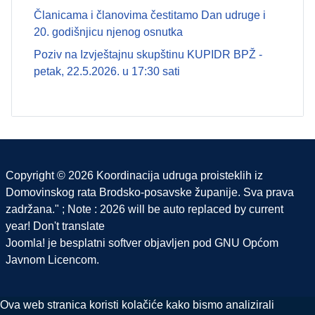
Članicama i članovima čestitamo Dan udruge i
20. godišnjicu njenog osnutka
Poziv na Izvještajnu skupštinu KUPIDR BPŽ -
petak, 22.5.2026. u 17:30 sati
Copyright © 2026 Koordinacija udruga proisteklih iz
Domovinskog rata Brodsko-posavske županije. Sva prava
zadržana." ; Note : 2026 will be auto replaced by current
year! Don't translate
Joomla!
je besplatni softver objavljen pod
GNU Općom
Javnom Licencom.
Ova web stranica koristi kolačiće kako bismo analizirali