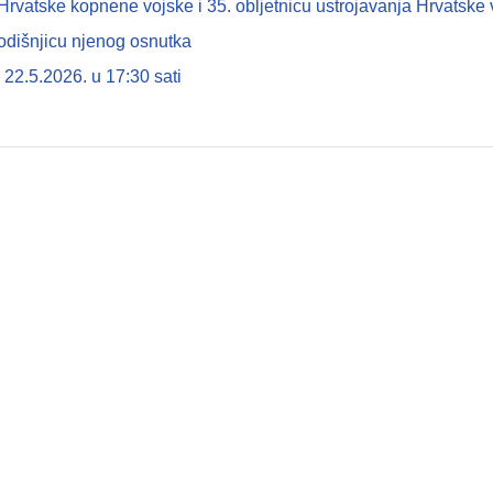
tske kopnene vojske i 35. obljetnicu ustrojavanja Hrvatske 
odišnjicu njenog osnutka
22.5.2026. u 17:30 sati