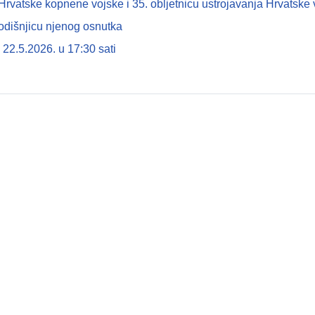
tske kopnene vojske i 35. obljetnicu ustrojavanja Hrvatske 
odišnjicu njenog osnutka
22.5.2026. u 17:30 sati