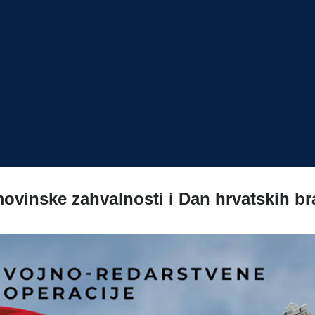
inske zahvalnosti i Dan hrvatskih bran