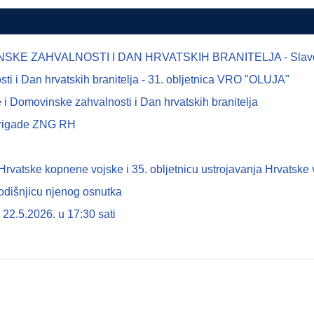
E ZAHVALNOSTI I DAN HRVATSKIH BRANITELJA - Slavonsk
 i Dan hrvatskih branitelja - 31. obljetnica VRO "OLUJA"
i Domovinske zahvalnosti i Dan hrvatskih branitelja
 brigade ZNG RH
tske kopnene vojske i 35. obljetnicu ustrojavanja Hrvatske 
odišnjicu njenog osnutka
22.5.2026. u 17:30 sati