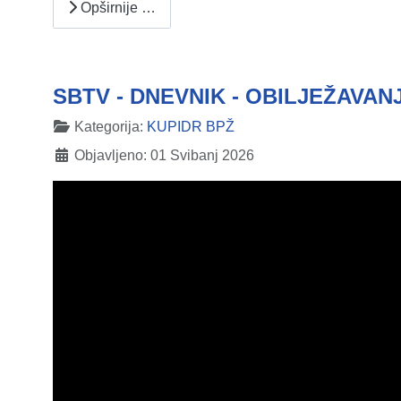
Opširnije …
SBTV - DNEVNIK - OBILJEŽAVAN
Detalji
Kategorija:
KUPIDR BPŽ
Objavljeno: 01 Svibanj 2026