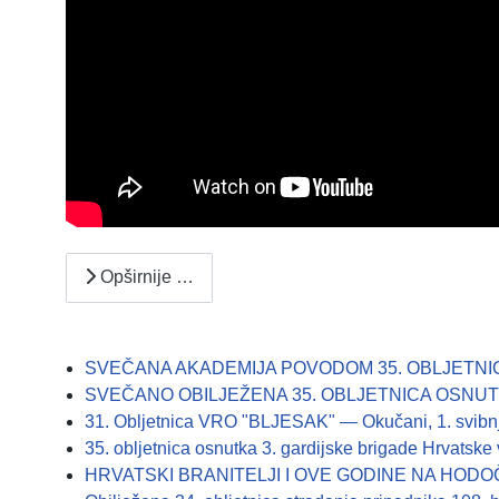
Opširnije …
SVEČANA AKADEMIJA POVODOM 35. OBLJETNIC
SVEČANO OBILJEŽENA 35. OBLJETNICA OSNUTK
31. Obljetnica VRO "BLJESAK" — Okučani, 1. svibn
35. obljetnica osnutka 3. gardijske brigade Hrvatsk
HRVATSKI BRANITELJI I OVE GODINE NA HO