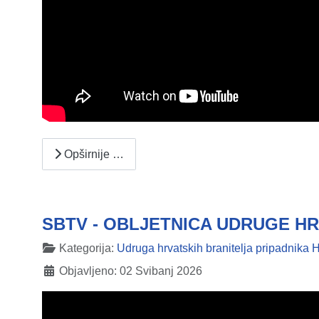
Opširnije …
SBTV - OBLJETNICA UDRUGE HR
Detalji
Kategorija:
Udruga hrvatskih branitelja pripadnik
Objavljeno: 02 Svibanj 2026