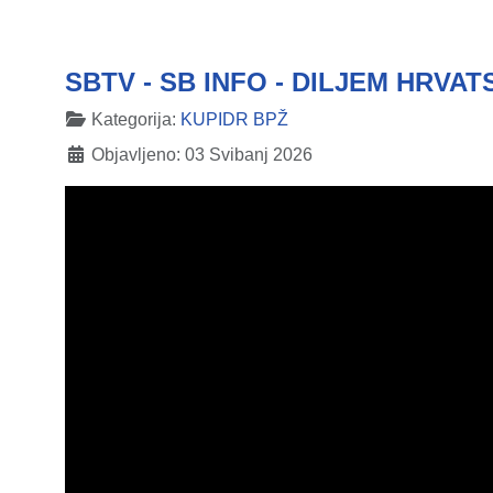
SBTV - SB INFO - DILJEM HRVA
Detalji
Kategorija:
KUPIDR BPŽ
Objavljeno: 03 Svibanj 2026