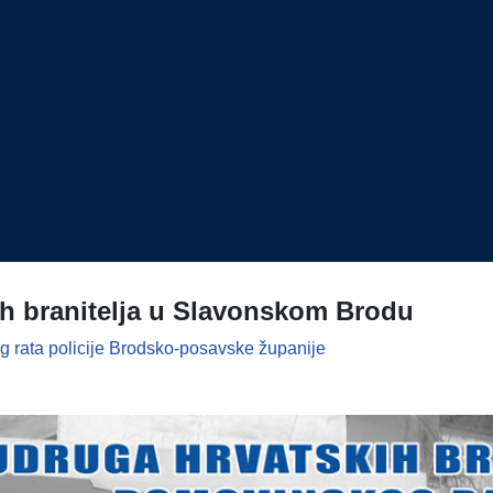
kih branitelja u Slavonskom Brodu
g rata policije Brodsko-posavske županije