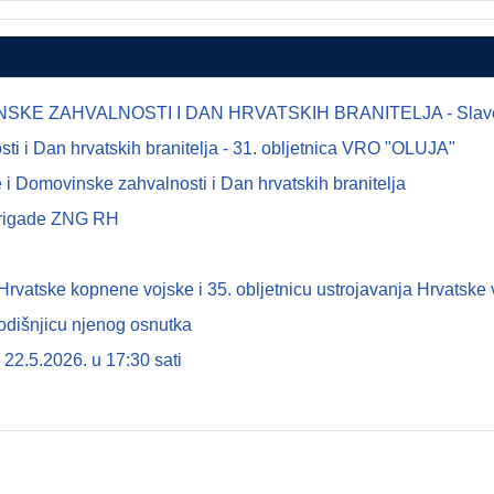
E ZAHVALNOSTI I DAN HRVATSKIH BRANITELJA - Slavonsk
 i Dan hrvatskih branitelja - 31. obljetnica VRO "OLUJA"
i Domovinske zahvalnosti i Dan hrvatskih branitelja
 brigade ZNG RH
tske kopnene vojske i 35. obljetnicu ustrojavanja Hrvatske 
odišnjicu njenog osnutka
22.5.2026. u 17:30 sati