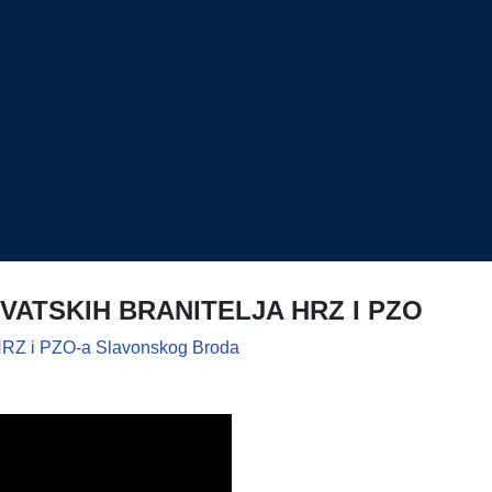
VATSKIH BRANITELJA HRZ I PZO
a HRZ i PZO-a Slavonskog Broda