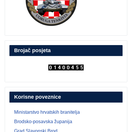
Brojač posjeta
Korisne poveznice
Ministarstvo hrvatskih branitelja
Brodsko-posavska županija
Grad Slavonski Brod