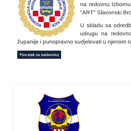
na redovnu Izbornu
"ART" Slavonski Bro
U skladu sa odred
udrugu na redovnoj
županije i punopravno sudjelovati u njenom r