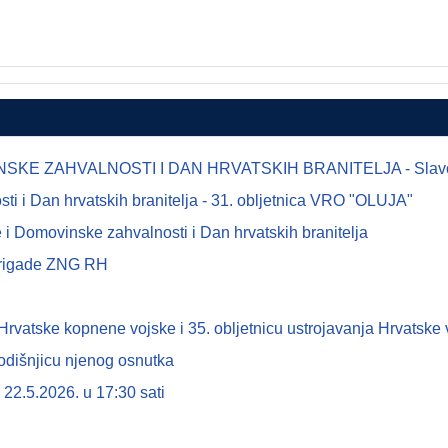
E ZAHVALNOSTI I DAN HRVATSKIH BRANITELJA - Slavonsk
 i Dan hrvatskih branitelja - 31. obljetnica VRO "OLUJA"
i Domovinske zahvalnosti i Dan hrvatskih branitelja
 brigade ZNG RH
tske kopnene vojske i 35. obljetnicu ustrojavanja Hrvatske 
odišnjicu njenog osnutka
22.5.2026. u 17:30 sati