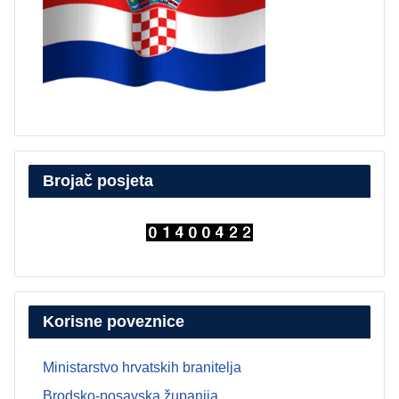
Brojač posjeta
Korisne poveznice
Ministarstvo hrvatskih branitelja
Brodsko-posavska županija