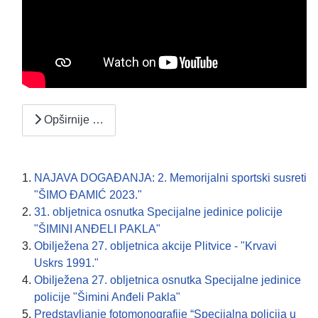
Opširnije …
NAJAVA DOGAĐANJA: 2. Memorijalni sportski susreti
"ŠIMO ĐAMIĆ 2023."
31. obljetnica osnutka Specijalne jedinice policije
"ŠIMINI ANĐELI PAKLA"
Obilježena 27. obljetnica akcije Plitvice - "Krvavi
Uskrs 1991."
Obilježena 27. obljetnica osnutka Specijalne jedinice
policije "Šimini Anđeli Pakla"
Predstavljanje fotomonografije “Specijalna policija u