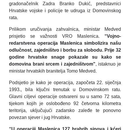
gradonačelnik Zadra Branko Dukić, predstavnici
Hrvatske vojske i policije te udruga iz Domovinskog
rata.
Prilikom uručivanja zahvalnica, ministar Medved
prisjetio se važnosti VRO Maslenica.
“Vojno-
redarstvena operacija Maslenica simbolizira našu
odlučnost, zajedništvo i borbu za slobodu. Prije 32
godine hrvatske snage pokazale su kako se
domovina brani srcem i zajedništvom"
, istaknuo je
ministar hrvatskih branitelja Tomo Medved.
Podsjetio je kako je operacija, započeta 22. siječnja
1993., bila ključni trenutak u Domovinskom ratu.
Glavni ciljevi operacije ostvareni su u samo 72 sata,
tijekom kojih je oslobođeno 92 četvorna kilometra
teritorija, uključujući zadarsko zaleđe te ponovno
povezan sjever i jug Hrvatske.
“U operaciji Maslenica 127 hrabrih sinova i kćeri