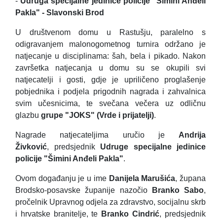
-
Udruga specijalne jedinice policije "Šimini Anđeli
Pakla" - Slavonski Brod
U društvenom domu u Rastušju, paralelno s
odigravanjem malonogometnog turnira održano je
natjecanje u disciplinama: šah, bela i pikado. Nakon
završetka natjecanja u domu su se okupili svi
natjecatelji i gosti, gdje je upriličeno proglašenje
pobjednika i podjela prigodnih nagrada i zahvalnica
svim učesnicima, te svečana večera uz odličnu
glazbu
grupe "JOKS" (Vrde i prijatelji)
.
Nagrade natjecateljima uručio je
Andrija
Živković
,
predsjednik
Udruge specijalne jedinice
policije "Šimini Anđeli Pakla"
.
Ovom događanju je u ime
Danijela Marušića
, župana
Brodsko-posavske županije nazočio
Branko Sabo
,
pročelnik Upravnog odjela za zdravstvo, socijalnu skrb
i hrvatske branitelje, te
Branko Cindrić
, predsjednik