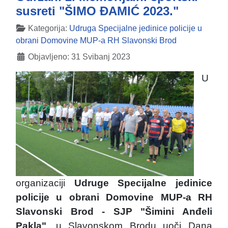
susreti "ŠIMO ĐAMIĆ 2023."
Detalji
Kategorija:
Udruga Specijalne jedinice policije u
obrani Domovine MUP-a RH Slavonski Brod
Objavljeno: 31 Svibanj 2023
U
organizaciji
Udruge Specijalne jedinice
policije u obrani Domovine MUP-a RH
Slavonski Brod - SJP "Šimini Anđeli
Pakla"
, u Slavonskom Brodu uoči Dana