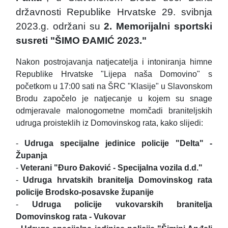
državnosti Republike Hrvatske 29. svibnja
2023.g. održani su
2. Memorijalni sportski
susreti "ŠIMO ĐAMIĆ 2023."
Nakon postrojavanja natjecatelja i intoniranja himne
Republike Hrvatske "Lijepa naša Domovino" s
početkom u 17:00 sati na ŠRC "Klasije" u Slavonskom
Brodu započelo je natjecanje u kojem su snage
odmjeravale malonogometne momčadi braniteljskih
udruga proisteklih iz Domovinskog rata, kako slijedi:
-
Udruga specijalne jedinice policije "Delta" -
Županja
-
Veterani "Đuro Đaković - Specijalna vozila d.d."
-
Udruga hrvatskih branitelja Domovinskog rata
policije Brodsko-posavske županije
-
Udruga policije vukovarskih branitelja
Domovinskog rata - Vukovar