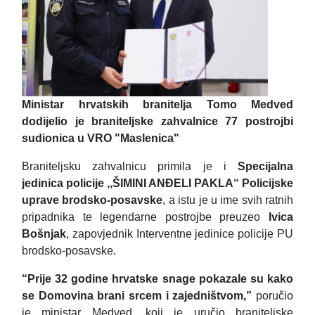
Ministar hrvatskih branitelja Tomo Medved
dodijelio je braniteljske zahvalnice 77 postrojbi
sudionica u VRO "Maslenica"
Braniteljsku zahvalnicu primila je i
Specijalna
jedinica policije ,,ŠIMINI ANĐELI PAKLA“ Policijske
uprave brodsko-posavske
, a istu je u ime svih ratnih
pripadnika te legendarne postrojbe preuzeo
Ivica
Bošnjak
, zapovjednik Interventne jedinice policije PU
brodsko-posavske.
“Prije 32 godine hrvatske snage pokazale su kako
se Domovina brani srcem i zajedništvom,”
poručio
je ministar Medved, koji je uručio braniteljske