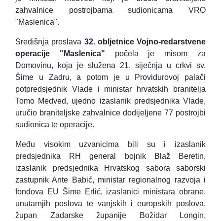
zahvalnice postrojbama sudionicama VRO
"Maslenica".
Središnja proslava
32. obljetnice Vojno-redarstvene
operacije "Maslenica"
počela je misom za
Domovinu, koja je služena 21. siječnja u crkvi sv.
Šime u Zadru, a potom je u Providurovoj palači
potpredsjednik Vlade i ministar hrvatskih branitelja
Tomo Medved, ujedno izaslanik predsjednika Vlade,
uručio braniteljske zahvalnice dodijeljene 77 postrojbi
sudionica te operacije.
Među visokim uzvanicima bili su i izaslanik
predsjednika RH general bojnik Blaž Beretin,
izaslanik predsjednika Hrvatskog sabora saborski
zastupnik Ante Babić, ministar regionalnog razvoja i
fondova EU Šime Erlić, izaslanici ministara obrane,
unutarnjih poslova te vanjskih i europskih poslova,
župan Zadarske županije Božidar Longin,