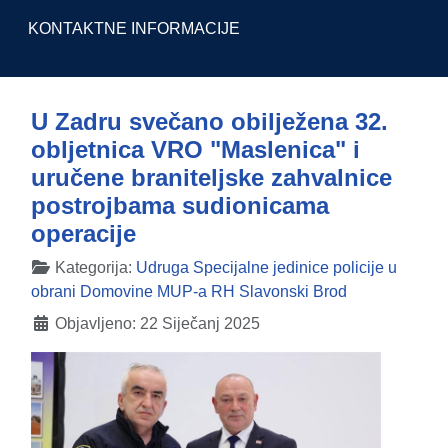
KONTAKTNE INFORMACIJE
U Zadru svečano obilježena 32.
obljetnica VRO "Maslenica" i
uručene braniteljske zahvalnice
postrojbama sudionicama
operacije
Detalji
Kategorija:
Udruga Specijalne jedinice policije u
obrani Domovine MUP-a RH Slavonski Brod
Objavljeno: 22 Siječanj 2025