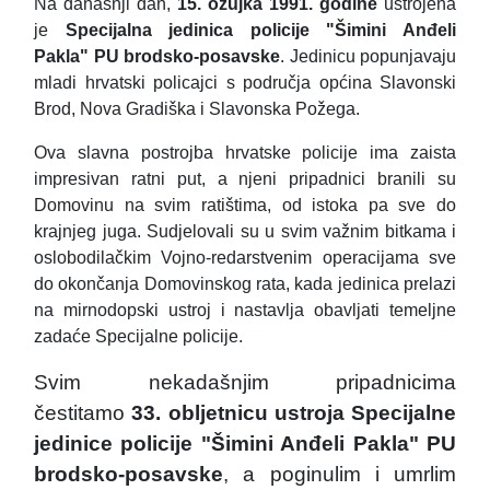
Na današnji dan,
15. ožujka 1991. godine
ustrojena
je
Specijalna jedinica policije "Šimini Anđeli
Pakla"
PU brodsko-posavske
. Jedinicu popunjavaju
mladi hrvatski policajci s područja općina Slavonski
Brod, Nova Gradiška i Slavonska Požega.
Ova slavna postrojba hrvatske policije ima zaista
impresivan ratni put, a njeni pripadnici branili su
Domovinu na svim ratištima, od istoka pa sve do
krajnjeg juga. Sudjelovali su u svim važnim bitkama i
oslobodilačkim Vojno-redarstvenim operacijama sve
do okončanja Domovinskog rata, kada jedinica prelazi
na mirnodopski ustroj i nastavlja obavljati temeljne
zadaće Specijalne policije.
Svim nekadašnjim pripadnicima
čestitamo
33. obljetnicu ustroja Specijalne
jedinice policije
"Šimini Anđeli Pakla"
PU
brodsko-posavske
, a poginulim i umrlim