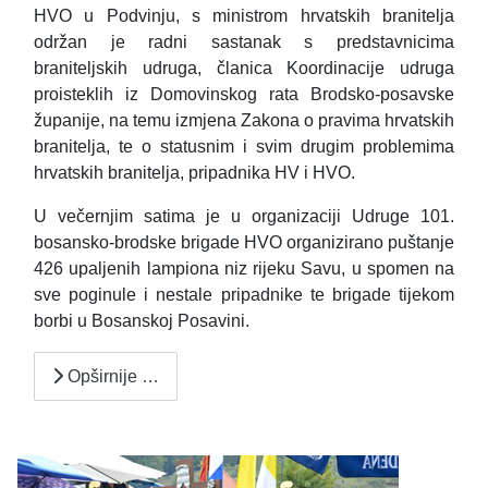
HVO u Podvinju, s ministrom hrvatskih branitelja
održan je radni sastanak s predstavnicima
braniteljskih udruga, članica Koordinacije udruga
proisteklih iz Domovinskog rata Brodsko-posavske
županije, na temu izmjena Zakona o pravima hrvatskih
branitelja, te o statusnim i svim drugim problemima
hrvatskih branitelja, pripadnika HV i HVO.
U večernjim satima je u organizaciji Udruge 101.
bosansko-brodske brigade HVO organizirano puštanje
426 upaljenih lampiona niz rijeku Savu, u spomen na
sve poginule i nestale pripadnike te brigade tijekom
borbi u Bosanskoj Posavini.
Opširnije …