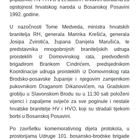
opstojnost hrvatskog naroda u Bosanskoj Posavini
1992. godine.
U nazočnosti Tome Medveda, ministra hrvatskih
branitelja RH, generala Marinka Krešića, generala
Josipa Zvirotića, župana Danijela Marušića, te
predstavnika mnogobrojnih braniteljskih udruga
proisteklih iz Domovinskog rata, predvođenih
brigadirom Brankom Cindrićem, predsjednikom
Koordinacije udruga proisteklih iz Domovinskog rata
Brodsko-posavske županije i njegovim zamjenikom
pukovnikom Draganom Dikanovićem, na Gradskom
groblju u Slavonskom Brodu su u 11:30 sati položeni
vijenci i zapaljene svijeće za sve poginule i nestale
hrvatske branitelje HV i HVO, koji su stradali tijekom
borbi u Bosanskoj Posavini.
Po završetku komemorativnog dijela protokola, u
prostorijama Udruge 101. bosansko-brodske brigade