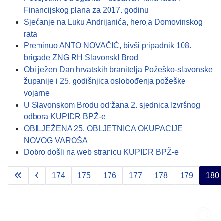
Financijskog plana za 2017. godinu
Sjećanje na Luku Andrijanića, heroja Domovinskog
rata
Preminuo ANTO NOVAČIĆ, bivši pripadnik 108.
brigade ZNG RH SlavonskI Brod
Obilježen Dan hrvatskih branitelja Požeško-slavonske
županije i 25. godišnjica oslobođenja požeške
vojarne
U Slavonskom Brodu održana 2. sjednica Izvršnog
odbora KUPIDR BPŽ-e
OBILJEŽENA 25. OBLJETNICA OKUPACIJE
NOVOG VAROŠA
Dobro došli na web stranicu KUPIDR BPŽ-e
174
175
176
177
178
179
180
Stranica 180 od 183