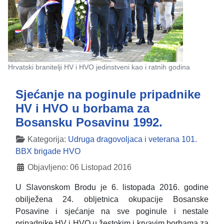
Hrvatski branitelji HV i HVO jedinstveni kao i ratnih godina
Sjećanje na poginule pripadnike
HV i HVO u borbama za
Bosansku Posavinu 1992.
Detalji
Kategorija:
Udruga dragovoljaca i veterana 101.
BBX brigade HVO
Objavljeno: 06 Listopad 2016
U Slavonskom Brodu je 6. listopada 2016. godine
obilježena 24. obljetnica okupacije Bosanske
Posavine i sjećanje na sve poginule i nestale
pripadnike HV i HVO u žestokim i krvavim borbama za