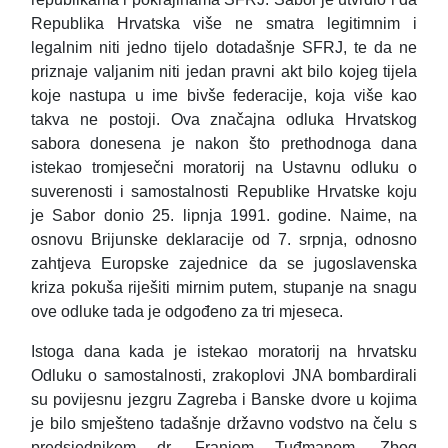
Republika Hrvatska više ne smatra legitimnim i
legalnim niti jedno tijelo dotadašnje SFRJ, te da ne
priznaje valjanim niti jedan pravni akt bilo kojeg tijela
koje nastupa u ime bivše federacije, koja više kao
takva ne postoji. Ova značajna odluka Hrvatskog
sabora donesena je nakon što prethodnoga dana
istekao tromjesečni moratorij na Ustavnu odluku o
suverenosti i samostalnosti Republike Hrvatske koju
je Sabor donio 25. lipnja 1991. godine. Naime, na
osnovu Brijunske deklaracije od 7. srpnja, odnosno
zahtjeva Europske zajednice da se jugoslavenska
kriza pokuša riješiti mirnim putem, stupanje na snagu
ove odluke tada je odgođeno za tri mjeseca.
Istoga dana kada je istekao moratorij na hrvatsku
Odluku o samostalnosti, zrakoplovi JNA bombardirali
su povijesnu jezgru Zagreba i Banske dvore u kojima
je bilo smješteno tadašnje državno vodstvo na čelu s
predsjednikom dr. Franjom Tuđmanom. Zbog