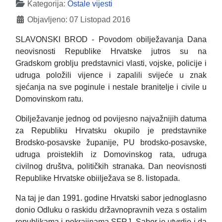
Detalji
Kategorija:
Ostale vijesti
Objavljeno: 07 Listopad 2016
SLAVONSKI BROD - Povodom obilježavanja Dana
neovisnosti Republike Hrvatske jutros su na
Gradskom groblju predstavnici vlasti, vojske, policije i
udruga položili vijence i zapalili svijeće u znak
sjećanja na sve poginule i nestale branitelje i civile u
Domovinskom ratu.
Obilježavanje jednog od povijesno najvažnijih datuma
za Republiku Hrvatsku okupilo je predstavnike
Brodsko-posavske županije, PU brodsko-posavske,
udruga proisteklih iz Domovinskog rata, udruga
civilnog društva, političkih stranaka. Dan neovisnosti
Republike Hrvatske obiilježava se 8. listopada.
Na taj je dan 1991. godine Hrvatski sabor jednoglasno
donio Odluku o raskidu državnopravnih veza s ostalim
republikama i pokrajinama SFRJ. Sabor je utvrdio i da